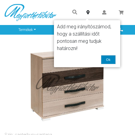
Add meg irányítószámod,
Info
Termékek
hogy a szállítási időt
pontosan meg tudjuk
határozni!
Ok
Szín: canterbury-santana