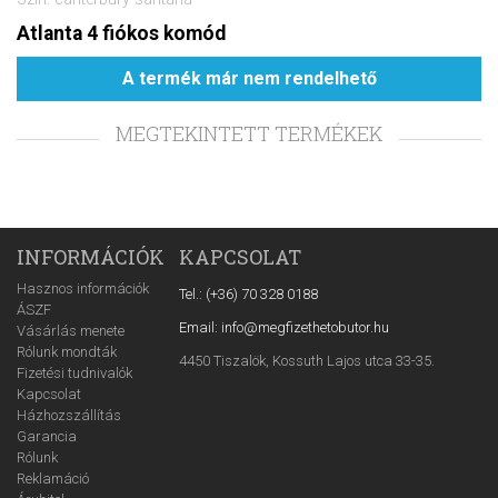
Atlanta 4 fiókos komód
A termék már nem rendelhető
MEGTEKINTETT TERMÉKEK
INFORMÁCIÓK
KAPCSOLAT
Hasznos információk
Tel.: (+36) 70 328 0188
ÁSZF
Email: info@megfizethetobutor.hu
Vásárlás menete
Rólunk mondták
4450 Tiszalök, Kossuth Lajos utca 33-35.
Fizetési tudnivalók
Kapcsolat
Házhozszállítás
Garancia
Rólunk
Reklamáció