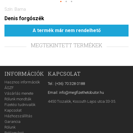
Szín: Barna
Denis forgószék
A termék már nem rendelhető
MEGTEKINTETT TERMÉKEK
INFORMÁCIÓK
KAPCSOLAT
Hasznos információk
Tel.: (+36) 70 328 0188
ÁSZF
Email: info@megfizethetobutor.hu
Vásárlás menete
Rólunk mondták
4450 Tiszalök, Kossuth Lajos utca 33-35.
Fizetési tudnivalók
Kapcsolat
Házhozszállítás
Garancia
Rólunk
Reklamáció