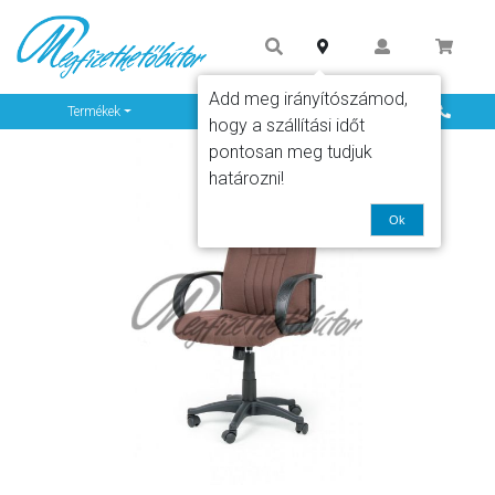
Add meg irányítószámod,
Info
Termékek
hogy a szállítási időt
pontosan meg tudjuk
határozni!
Ok