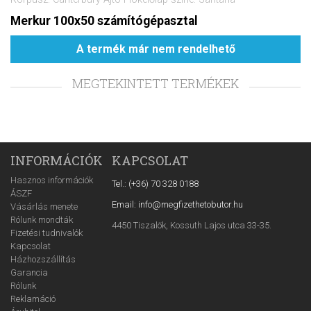
Merkur 100x50 számítógépasztal
A termék már nem rendelhető
MEGTEKINTETT TERMÉKEK
INFORMÁCIÓK
KAPCSOLAT
Hasznos információk
Tel.: (+36) 70 328 0188
ÁSZF
Email: info@megfizethetobutor.hu
Vásárlás menete
Rólunk mondták
4450 Tiszalök, Kossuth Lajos utca 33-35.
Fizetési tudnivalók
Kapcsolat
Házhozszállítás
Garancia
Rólunk
Reklamáció