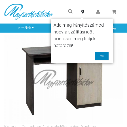
Add meg irányítószámod,
Info
Termékek
hogy a szállítási időt
pontosan meg tudjuk
határozni!
Ok
Korpusz: Canterbury Ajtó-Fiókelőlap színe: Santana