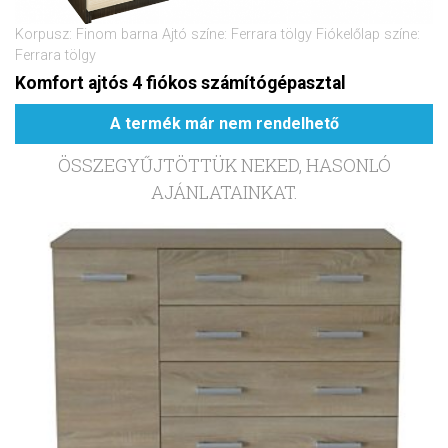
Korpusz: Finom barna Ajtó színe: Ferrara tölgy Fiókelőlap színe:
Ferrara tölgy
Komfort ajtós 4 fiókos számítógépasztal
A termék már nem rendelhető
ÖSSZEGYŰJTÖTTÜK NEKED, HASONLÓ
AJÁNLATAINKAT.