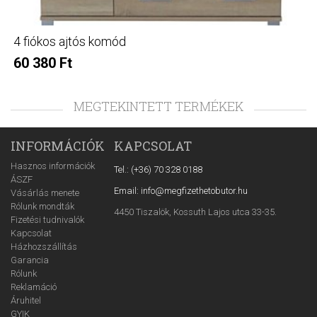
4 fiókos ajtós komód
60 380 Ft
MEGTEKINTETT TERMÉKEK
INFORMÁCIÓK
KAPCSOLAT
Hasznos információk
Tel.: (+36) 70 328 0188
ÁSZF
Email: info@megfizethetobutor.hu
Vásárlás menete
Rólunk mondták
4450 Tiszalök, Kossuth Lajos utca 33-35.
Fizetési tudnivalók
Kapcsolat
Házhozszállítás
Garancia
Rólunk
Reklamáció
Áruhitel
GYIK