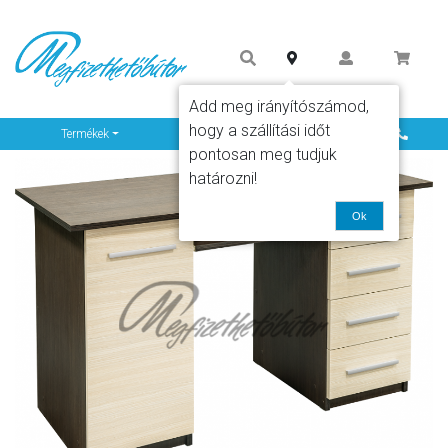
Add meg irányítószámod,
hogy a szállítási időt
Info
Termékek
pontosan meg tudjuk
határozni!
Ok