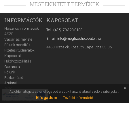
MEGTEKINTETT TERMÉKEK
INFORMÁCIÓK
KAPCSOLAT
Hasznos információk
Tel.: (+36) 70 328 0188
ÁSZF
Email: info@megfizethetobutor.hu
Vásárlás menete
Rólunk mondták
4450 Tiszalök, Kossuth Lajos utca 33-35.
Fizetési tudnivalók
Kapcsolat
Házhozszállítás
Garancia
Rólunk
Reklamáció
Áruhitel
x
GYIK
Az oldal látogatásával elfogadod a sütik használatáról szóló szabályokat.
Cofidis tájékoztató
Elfogadom
További információ
Adatvédelmi tájékoztató
Ügynöki információ
WEBÁRUHÁZ
Árajánlatkérő
ÜGYFÉLSZOLGÁLAT
Blog
H-P 8-16
Dolgozz velünk!
Nyereményjáték