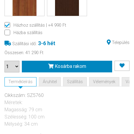
Házhoz szállítás
| +4 990 Ft
Házba szállítás
Település
3-6 hét
Szállítási idő
:
Összesen
:
41 290 Ft
Kosárba rakom
Termékleírás
Áruhitel
Szállítás
Vélemények
Vásá
Cikkszám: SZ5760
Méretek:
Magasság: 79 cm
Szélesség: 100 cm
Mélység: 34 cm