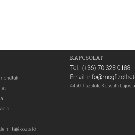
KAPCSOLAT
Tel.: (+36) 70 328 0188
Email: info@megfizethet
 mondták
4450 Tiszalök, Kossuth Lajos u
lat
ia
áció
elmi tájékoztató