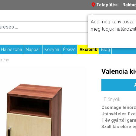
Település
Raktár
Add meg irányítószám
Száll
Fizetési tudniv
meg tudjuk határozni!
Kapcs
Hálószoba
Nappali
Konyha
Étkező
Akcióink
Blog
krény
Valencia ki
Előnyök:
Csomagellenőrzé
Utánvételes fize
1 év gyártói gar
Szállítás előre 