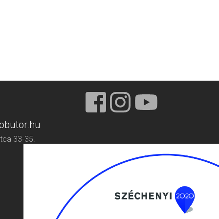
obutor.hu
tca 33-35.