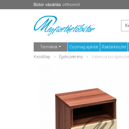
Bútor vásárlás
otthonról
Termékek
Csomag ajánlat
Raktárkészlet
Kezdőlap
Éjjeliszekrény
Valencia kis éjjelisze