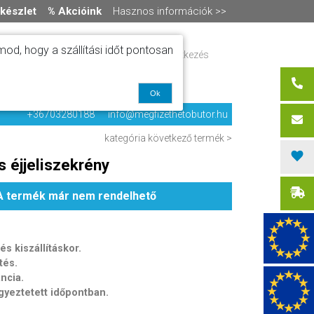
készlet
% Akcióink
Hasznos információk >>
od, hogy a szállítási időt pontosan
ítás
Regisztráció / bejelentkezés
alók
0 termék
-
0 Ft
olat
Ok
+36703280188
info@megfizethetobutor.hu
kategória
következő termék >
s éjjeliszekrény
A termék már nem rendelhető
s kiszállításkor.
tés.
ancia.
egyeztetett időpontban.