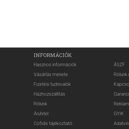
INFORMÁCIÓK
Hasznos információk
ÁSZF
Vásárlás menete
Rólunk
Fizetési tudnivalók
Kapcso
Házhozszállítás
Garanc
Rólunk
Reklam
Áruhitel
GYIK
Cofidis tájékoztató
Adatvéd