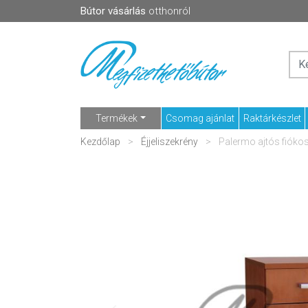
Bútor vásárlás
otthonról
Termékek
Csomag ajánlat
Raktárkészlet
Kezdőlap
Éjjeliszekrény
Palermo ajtós fiókos 