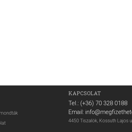
KAPCSOLAT
Tel.: (+36) 70 328 0188
Email: info@megfizethet
 mondták
4450 Tiszalök, Kossuth Lajos u
lat