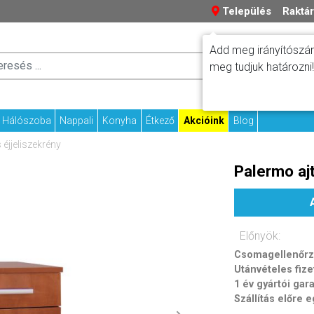
Település
Raktár
Add meg irányítószám
Száll
meg tudjuk határozni!
Fizetési tudniv
Kapcs
Hálószoba
Nappali
Konyha
Étkező
Akcióink
Blog
éjjeliszekrény
Palermo ajt
Előnyök:
Csomagellenőrzé
Utánvételes fize
1 év gyártói gar
Szállítás előre 