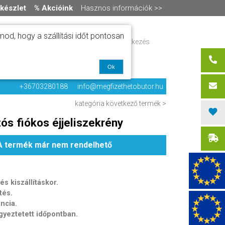
készlet
% Akcióink
Hasznos információk >>
od, hogy a szállítási időt pontosan
ítás
Regisztráció / bejelentkezés
alók
0 termék
-
0 Ft
olat
Ok
+36703280188
info@megfizethetobutor.hu
kategória
következő termék >
ós fiókos éjjeliszekrény
A termék már nem rendelhető
s kiszállításkor.
tés.
ancia.
egyeztetett időpontban.