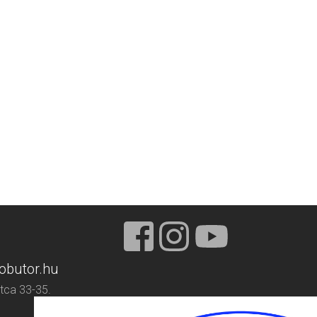
obutor.hu
tca 33-35.