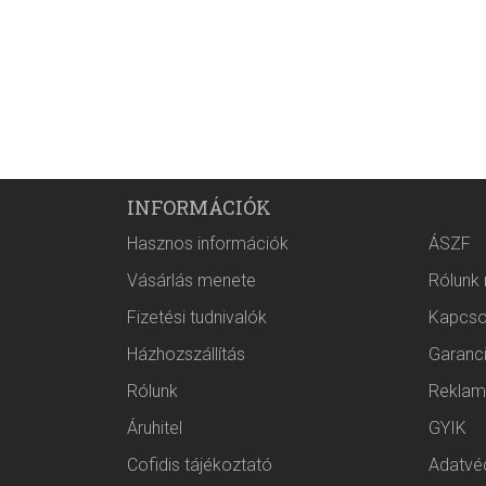
INFORMÁCIÓK
Hasznos információk
ÁSZF
Vásárlás menete
Rólunk
Fizetési tudnivalók
Kapcso
Házhozszállítás
Garanc
Rólunk
Reklam
Áruhitel
GYIK
Cofidis tájékoztató
Adatvéd