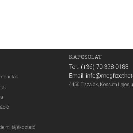
KAPCSOLAT
Tel.: (+36) 70 328 0188
Email: info@megfizethet
 mondták
4450 Tiszalök, Kossuth Lajos u
lat
ia
áció
elmi tájékoztató