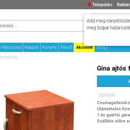
Település
Raktár
Add meg irányítószám
Száll
Fizetési tudniv
meg tudjuk határozni!
Kapcs
Hálószoba
Nappali
Konyha
Étkező
Akcióink
Blog
eliszekrény
Gina ajtós 
Előnyök:
Csomagellenőrzé
Utánvételes fize
1 év gyártói gar
Szállítás előre 