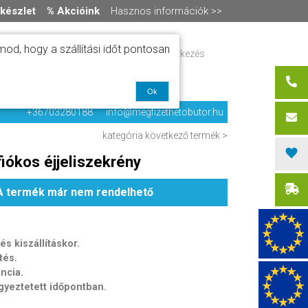
készlet
% Akcióink
Hasznos információk >>
od, hogy a szállítási időt pontosan
ítás
Regisztráció / bejelentkezés
alók
0 termék
-
0 Ft
olat
Ok
+36703280188
info@megfizethetobutor.hu
kategória
következő termék >
fiókos éjjeliszekrény
A termék már nem rendelhető
s kiszállításkor.
tés.
ancia.
egyeztetett időpontban.