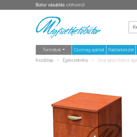
Bútor vásárlás
otthonról
Termékek
Csomag ajánlat
Raktárkészlet
Kezdőlap
Éjjeliszekrény
Gina ajtós fiókos éjj