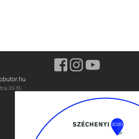
obutor.hu
tca 33-35.