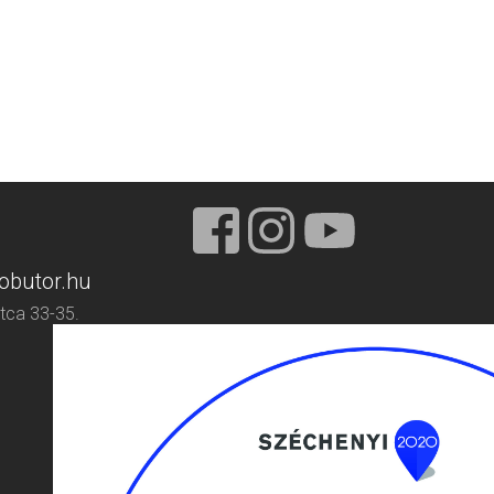
obutor.hu
tca 33-35.