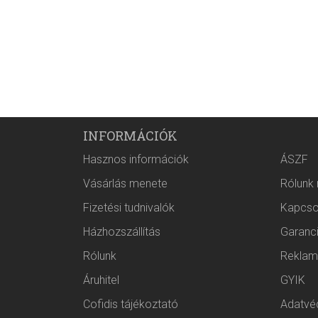
INFORMÁCIÓK
Hasznos információk
ÁSZF
Vásárlás menete
Rólunk
Fizetési tudnivalók
Kapcso
Házhozszállítás
Garanc
Rólunk
Reklam
Áruhitel
GYIK
Cofidis tájékoztató
Adatvéd