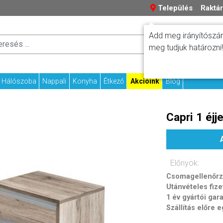
Település
Raktár
Add meg irányítószám
Száll
Fizetési tudniv
meg tudjuk határozni!
Kapcs
Hálószoba
Nappali
Konyha
Étkező
Akcióink
Blog
Capri 1 éjj
Előnyök:
Csomagellenőrzé
Utánvételes fize
1 év gyártói gar
Szállítás előre 