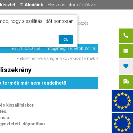
készlet
% Akcióink
Hasznos információk >>
od, hogy a szállítási időt pontosan
ítás
Regisztráció / bejelentkezés
alók
0 termék
-
0 Ft
olat
Ok
+36703280188
info@megfizethetobutor.hu
< előző termék
kategória
következő termék >
eliszekrény
A termék már nem rendelhető
s kiszállításkor.
tés.
ancia.
egyeztetett időpontban.