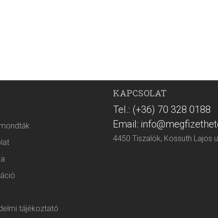
KAPCSOLAT
Tel.: (+36) 70 328 0188
Email: info@megfizethet
 mondták
4450 Tiszalök, Kossuth Lajos u
lat
ia
áció
elmi tájékoztató