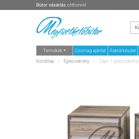
Bútor vásárlás
otthonról
Termékek
Csomag ajánlat
Raktárkészlet
Kezdőlap
Éjjeliszekrény
Capri 1 éjjeliszekrény