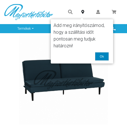
Add meg irányítószámod,
Info
Termékek
hogy a szállítási időt
pontosan meg tudjuk
határozni!
Ok