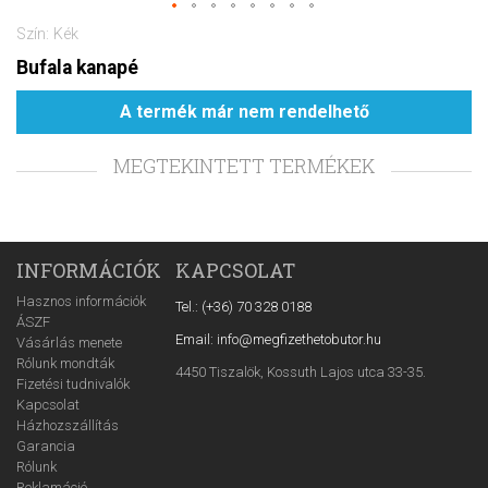
Szín: Kék
Bufala kanapé
A termék már nem rendelhető
MEGTEKINTETT TERMÉKEK
INFORMÁCIÓK
KAPCSOLAT
Hasznos információk
Tel.: (+36) 70 328 0188
ÁSZF
Email: info@megfizethetobutor.hu
Vásárlás menete
Rólunk mondták
4450 Tiszalök, Kossuth Lajos utca 33-35.
Fizetési tudnivalók
Kapcsolat
Házhozszállítás
Garancia
Rólunk
Reklamáció