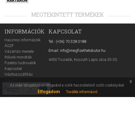
RAKTÁRON
MEGTEKINTETT TERMÉKEK
INFORMÁCIÓK
KAPCSOLAT
Hasznos információk
Tel.: (+36) 70 328 0188
ÁSZF
Email: info@megfizethetobutor.hu
Vásárlás menete
Rólunk mondták
4450 Tiszalök, Kossuth Lajos utca 33-35.
Fizetési tudnivalók
Kapcsolat
Házhozszállítás
Garancia
x
Az oldal látogatásával elfogadod a sütik használatáról szóló szabályokat.
Rólunk
Elfogadom
Reklamáció
További információ
Áruhitel
GYIK
Cofidis tájékoztató
Adatvédelmi tájékoztató
Ügynöki információ
WEBÁRUHÁZ
Árajánlatkérő
ÜGYFÉLSZOLGÁLAT
Blog