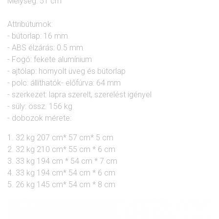
Mélység: 51 cm
Attribútumok:
- bútorlap: 16 mm
- ABS élzárás: 0.5 mm
- Fogó: fekete alumínium
-
ajtólap: hornyolt üveg és bútorlap
- polc: állíthatók- előfúrva: 64 mm
- szerkezet: lapra szerelt, szerelést igényel
- súly: össz. 156 kg
- dobozok mérete:
1. 32 kg 207 cm* 57 cm* 5 cm
2. 32 kg 210 cm* 55 cm * 6 cm
3. 33 kg 194 cm * 54 cm * 7 cm
4. 33 kg 194 cm* 54 cm * 6 cm
5. 26 kg 145 cm* 54 cm * 8 cm