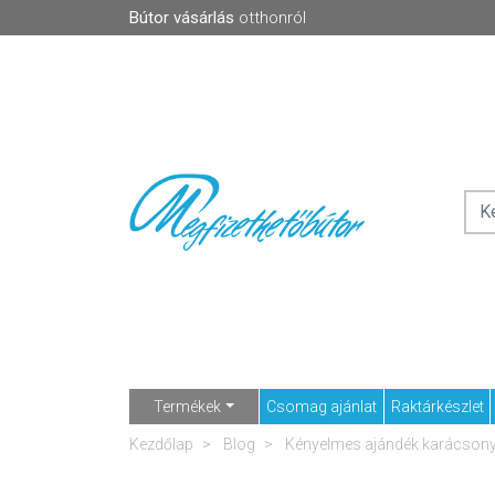
Bútor vásárlás
otthonról
Termékek
Csomag ajánlat
Raktárkészlet
Kezdőlap
Blog
Kényelmes ajándék karácsonyr