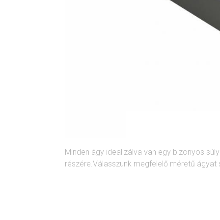
Minden ágy idealizálva van egy bizonyos súlyko
részére.Válasszunk megfelelő méretű ágyat s