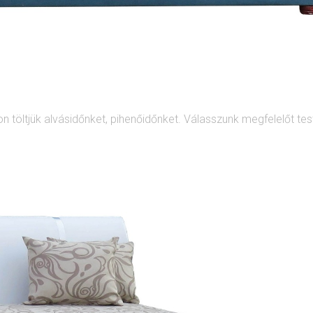
n töltjük alvásidőnket, pihenőidőnket. Válasszunk megfelelőt te