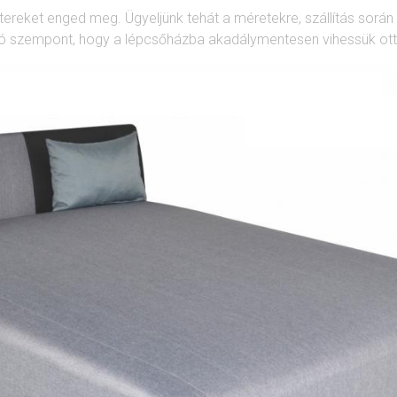
ereket enged meg. Ügyeljünk tehát a méretekre, szállítás során be
olsó szempont, hogy a lépcsőházba akadálymentesen vihessük ot