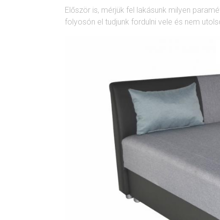
Először is, mérjük fel lakásunk milyen paramét
folyosón el tudjunk fordulni vele és nem ut