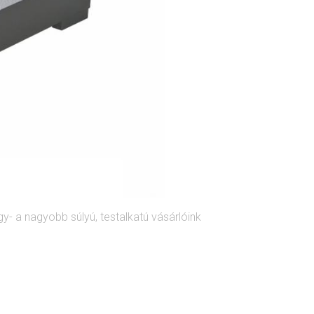
gy- a nagyobb súlyú, testalkatú vásárlóink