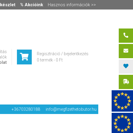
készlet
% Akcióink
Hasznos információk >>
ítás
Regisztráció / bejelentkezés
alók
0 termék
-
0 Ft
olat
+36703280188
info@megfizethetobutor.hu