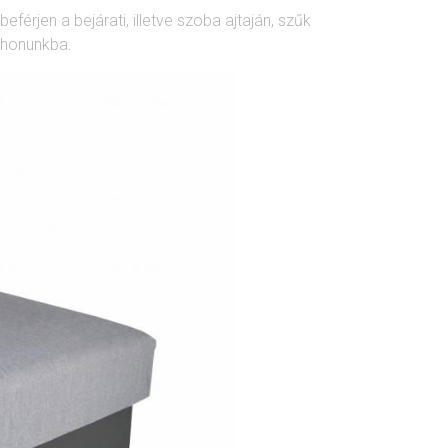
férjen a bejárati, illetve szoba ajtaján, szűk
thonunkba.