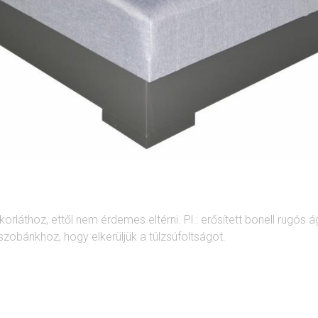
rláthoz, ettől nem érdemes eltérni. Pl.: erősített bonell rugós á
zobánkhoz, hogy elkerüljük a túlzsúfoltságot.