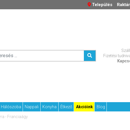
Település
Raktár
Száll
Fizetési tudniv
Kapcs
Hálószoba
Nappali
Konyha
Étkező
Akcióink
Blog
a - Franciaágy