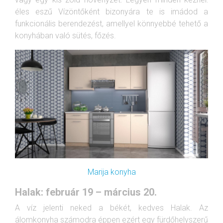
éles eszű Vízöntőként bizonyára te is imádod a
funkcionális berendezést, amellyel könnyebbé tehető a
konyhában való sütés, főzés.
Marija konyha
Halak: február 19 – március 20.
A víz jelenti neked a békét, kedves Halak. Az
álomkonyha számodra éppen ezért egy fürdőhelyszerű