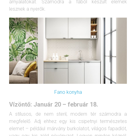
árnyalatokat. Számodra a fából készült elemek
lesznek a nyerők.
Fano konyha
Vízöntő: Január 20 – február 18.
A stílusos, de nem steril, modern tér számodra a
megfelelő. Adj ehhez egy kis csipetnyi természetes
elemet – például márvány burkolatot, világos fapadlót,
vagy egy kis zöld növényzet. Legyen minden kéznél: