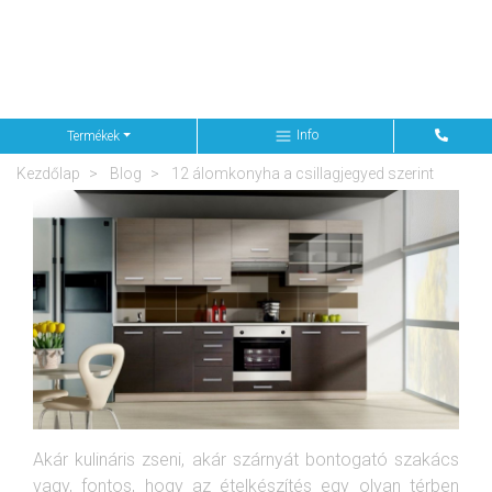
Info
Termékek
Kezdőlap
Blog
12 álomkonyha a csillagjegyed szerint
Akár kulináris zseni, akár szárnyát bontogató szakács
vagy, fontos, hogy az ételkészítés egy olyan térben