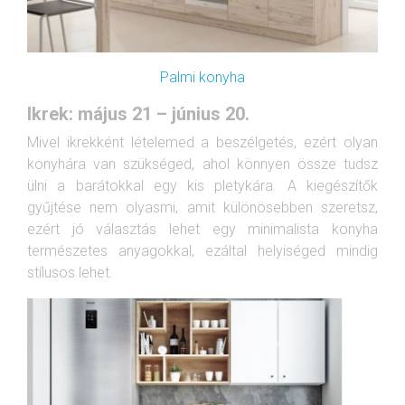
Palmi konyha
Ikrek: május 21 – június 20.
Mivel ikrekként lételemed a beszélgetés, ezért olyan
konyhára van szükséged, ahol könnyen össze tudsz
ülni a barátokkal egy kis pletykára. A kiegészítők
gyűjtése nem olyasmi, amit különösebben szeretsz,
ezért jó választás lehet egy minimalista konyha
természetes anyagokkal, ezáltal helyiséged mindig
stílusos lehet.