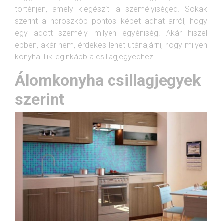
történjen, amely kiegészíti a személyiséged. Sokak
szerint a horoszkóp pontos képet adhat arról, hogy
egy adott személy milyen egyéniség. Akár hiszel
ebben, akár nem, érdekes lehet utánajárni, hogy milyen
konyha illik leginkább a csillagjegyedhez.
Álomkonyha csillagjegyek
szerint