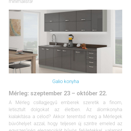
minimálisra!
Galio konyha
Mérleg: szeptember 23 – október 22.
A Mérleg csillagjegyű emberek szeretik a finom,
letisztult dolgokat az életben. Az álomkonyha
kialakítása a célod? Akkor teremtsd meg a Mérlegek
búvóhelyet azzal, hogy teljesen új szintre emeled az
egyszerűség eleganciáját hűvös felületekkel, valamint