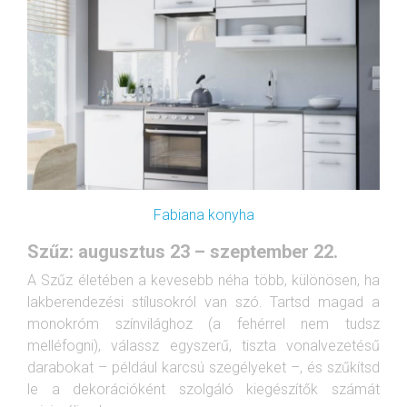
Fabiana konyha
Szűz: augusztus 23 – szeptember 22.
A Szűz életében a kevesebb néha több, különösen, ha
lakberendezési stílusokról van szó. Tartsd magad a
monokróm színvilághoz (a fehérrel nem tudsz
melléfogni), válassz egyszerű, tiszta vonalvezetésű
darabokat – például karcsú szegélyeket –, és szűkítsd
le a dekorációként szolgáló kiegészítők számát