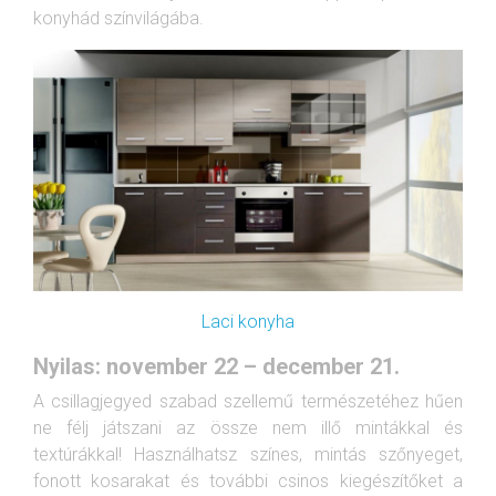
konyhád színvilágába.
Laci konyha
Nyilas: november 22 – december 21.
A csillagjegyed szabad szellemű természetéhez hűen
ne félj játszani az össze nem illő mintákkal és
textúrákkal! Használhatsz színes, mintás szőnyeget,
fonott kosarakat és további csinos kiegészítőket a