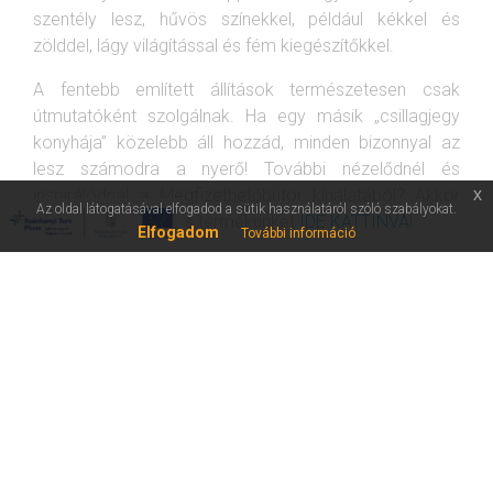
szentély lesz, hűvös színekkel, például kékkel és
zölddel, lágy világítással és fém kiegészítőkkel.
A fentebb említett állítások természetesen csak
útmutatóként szolgálnak. Ha egy másik „csillagjegy
konyhája” közelebb áll hozzád, minden bizonnyal az
lesz számodra a nyerő! További nézelődnél és
x
inspirálódnál a Megfizethetőbútor kínálatából? Akkor
Az oldal látogatásával elfogadod a sütik használatáról szóló szabályokat.
nézd meg az összes termékünket
IDE KATTINVA
!
Elfogadom
További információ
INFORMÁCIÓK
KAPCSOLAT
Hasznos információk
Tel.: (+36) 70 328 0188
ÁSZF
Email: info@megfizethetobutor.hu
Vásárlás menete
Rólunk mondták
4450 Tiszalök, Kossuth Lajos utca 33-35.
Fizetési tudnivalók
Kapcsolat
Házhozszállítás