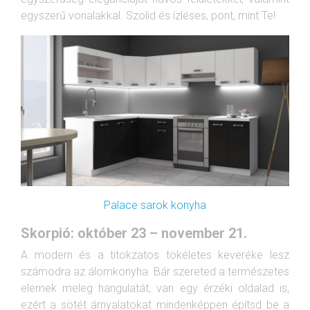
egyszerű vonalakkal. Szolid és ízléses, pont, mint Te!
Palace sarok konyha
Skorpió: október 23 – november 21.
A modern és a titokzatos tökéletes keveréke lesz
számodra az álomkonyha. Bár szereted a természetes
elemek meleg hangulatát, van egy érzéki oldalad is,
ezért a sötét árnyalatokat mindenképpen építsd be a