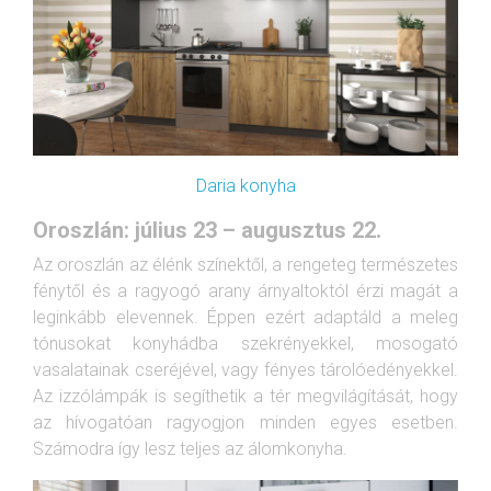
Daria konyha
Oroszlán: július 23 – augusztus 22.
Az oroszlán az élénk színektől, a rengeteg természetes
fénytől és a ragyogó arany árnyaltoktól érzi magát a
leginkább elevennek. Éppen ezért adaptáld a meleg
tónusokat konyhádba szekrényekkel, mosogató
vasalatainak cseréjével, vagy fényes tárolóedényekkel.
Az izzólámpák is segíthetik a tér megvilágítását, hogy
az hívogatóan ragyogjon minden egyes esetben.
Számodra így lesz teljes az álomkonyha.