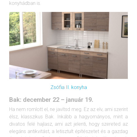
konyhádban is.
Zsófia II. konyha
Bak: december 22 – január 19.
Ha nem romlott el, ne javítsd meg. Ez az elv, ami szerint
élsz, klasszikus Bak. Inkább a hagyományos, mint a
divatos felé hajlasz, ami azt jelenti, hogy szereted az
elegáns antikvitást, a letisztult építészetet és a gazdag