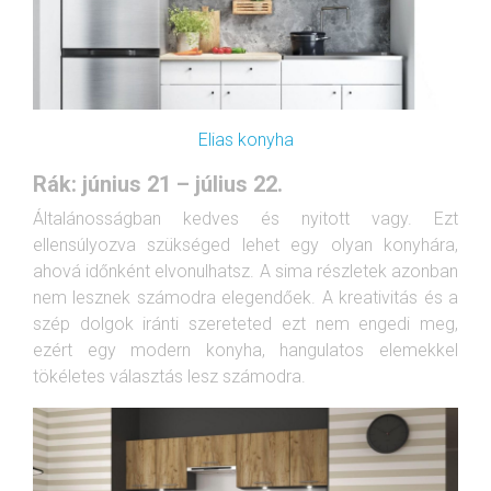
Elias konyha
Rák: június 21 – július 22.
Általánosságban kedves és nyitott vagy. Ezt
ellensúlyozva szükséged lehet egy olyan konyhára,
ahová időnként elvonulhatsz. A sima részletek azonban
nem lesznek számodra elegendőek. A kreativitás és a
szép dolgok iránti szereteted ezt nem engedi meg,
ezért egy modern konyha, hangulatos elemekkel
tökéletes választás lesz számodra.