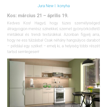
Jura New I. konyha
Kos: március 21 – április 19.
Kedves Kos! Hagyd, hogy tüzes személyiséged
átragyogjon merész színekkel, szemet gyönyörködtető
mintákkal és trendi textúrákkal. Azonban figyelj arra,
hogy ne ess túlzásba! Csak néhány hangsúlyos darabot
– például egy széket – emelj ki, a helyiség többi részét
tartsd semlegesen!