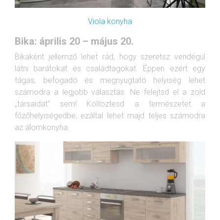
Viola konyha
Bika: április 20 – május 20.
Bikaként jellemző lehet rád, hogy szeretsz vendégül
látni barátokat és családtagokat. Éppen ezért egy
tágas, befogadó és megnyugtató helyiség lehet
számodra a legjobb választás. Ne felejtsd el a zöld
„társaidat” sem! Költöztesd a természetet a
főzőhelyiségedbe, ezáltal lehet majd teljes számodra
az álomkonyha.