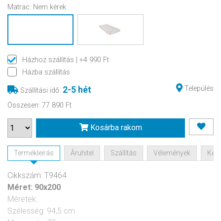
Matrac:
Nem kérek
Házhoz szállítás
| +4 990 Ft
Házba szállítás
Település
2-5 hét
Szállítási idő
:
Összesen
:
77 890 Ft
Kosárba rakom
Termékleírás
Áruhitel
Szállítás
Vélemények
Kérd
Cikkszám: T9464
Méret:
90x200
Méretek:
Szélesség: 94,5 cm