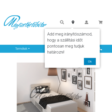
Add meg irányítószámod,
hogy a szállítási időt
pontosan meg tudjuk
Info
Termékek
határozni!
Ok