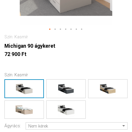
Szín: Kasmír
Michigan 90 ágykeret
72 900 Ft
Szín:
Kasmír
Ágyrács:
Nem kérek