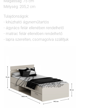
Magasság: 75 cm
Mélység: 205,2 cm
Tulajdonságok:
- kihúzható ágyneműtartós
- ágyrács felár ellenében rendelhető
- matrac felár ellenében rendelhető
- lapra szerelten, csomagolva szállítjuk