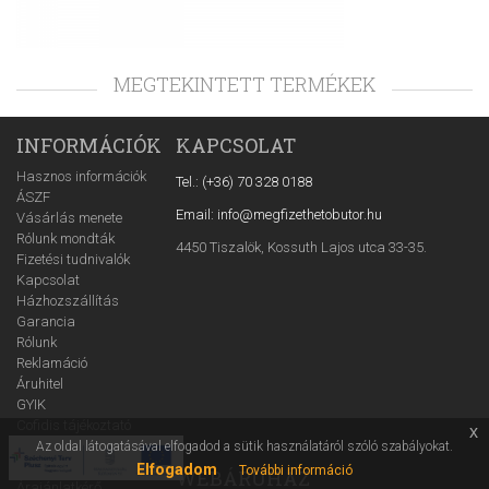
MEGTEKINTETT TERMÉKEK
INFORMÁCIÓK
KAPCSOLAT
Hasznos információk
Tel.: (+36) 70 328 0188
ÁSZF
Email: info@megfizethetobutor.hu
Vásárlás menete
Rólunk mondták
4450 Tiszalök, Kossuth Lajos utca 33-35.
Fizetési tudnivalók
Kapcsolat
Házhozszállítás
Garancia
Rólunk
Reklamáció
Áruhitel
GYIK
Cofidis tájékoztató
x
Adatvédelmi tájékoztató
Az oldal látogatásával elfogadod a sütik használatáról szóló szabályokat.
Ügynöki információ
Elfogadom
További információ
WEBÁRUHÁZ
Árajánlatkérő