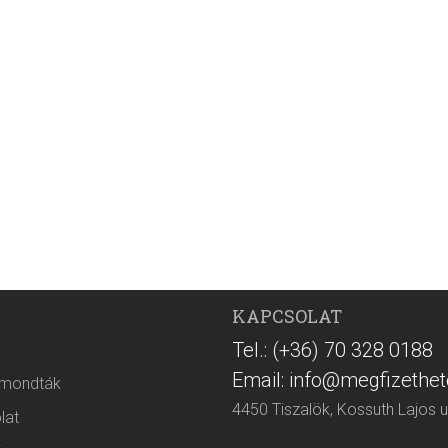
KAPCSOLAT
Tel.: (+36) 70 328 0188
Email: info@megfizethet
 mondták
4450 Tiszalök, Kossuth Lajos u
lat