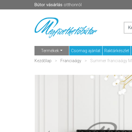
Bútor vásárlás
otthonról
Termékek
Csomag ajánlat
Raktárkészlet
Kezdőlap
Franciaágy
Summer franciaágy 