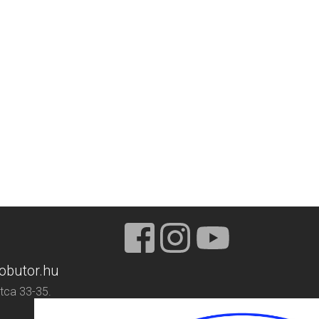
obutor.hu
tca 33-35.