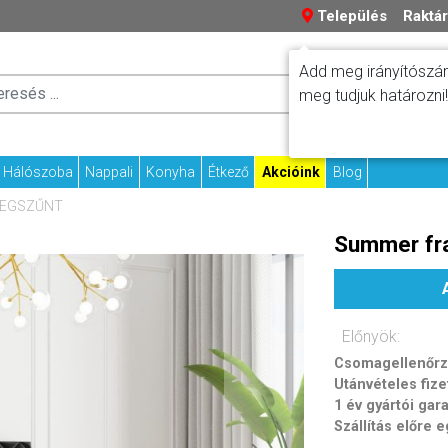
Település
Raktár
Add meg irányítószám
Száll
meg tudjuk határozni!
Fizetési tudniv
Kapcs
Hálószoba
Nappali
Konyha
Étkező
Akcióink
Blog
MEGSZŰNT
Summer fr
Előnyök:
Csomagellenőrzé
Utánvételes fize
1 év gyártói gar
Szállítás előre 