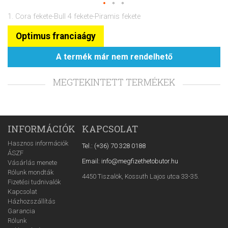
1. Cora fekete-Bull 4 fekete-Piramis fekete
Optimus franciaágy
A termék már nem rendelhető
MEGTEKINTETT TERMÉKEK
INFORMÁCIÓK
KAPCSOLAT
Hasznos információk
Tel.: (+36) 70 328 0188
ÁSZF
Email: info@megfizethetobutor.hu
Vásárlás menete
Rólunk mondták
4450 Tiszalök, Kossuth Lajos utca 33-35.
Fizetési tudnivalók
Kapcsolat
Házhozszállítás
Garancia
Rólunk