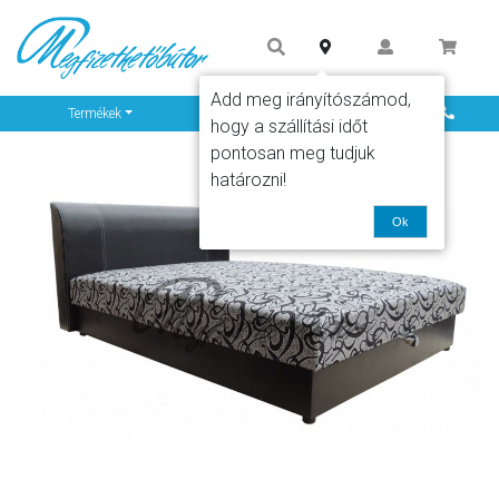
Add meg irányítószámod,
Info
Termékek
hogy a szállítási időt
pontosan meg tudjuk
határozni!
Ok