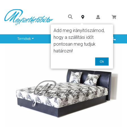
Add meg irányítószámod,
hogy a szállítási időt
Info
Termékek
pontosan meg tudjuk
határozni!
Ok