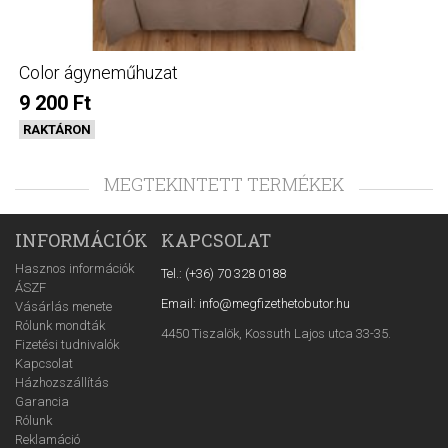
Color ágyneműhuzat
9 200 Ft
RAKTÁRON
MEGTEKINTETT TERMÉKEK
INFORMÁCIÓK
KAPCSOLAT
Hasznos információk
Tel.: (+36) 70 328 0188
ÁSZF
Email: info@megfizethetobutor.hu
Vásárlás menete
Rólunk mondták
4450 Tiszalök, Kossuth Lajos utca 33-35.
Fizetési tudnivalók
Kapcsolat
Házhozszállítás
Garancia
Rólunk
Reklamáció