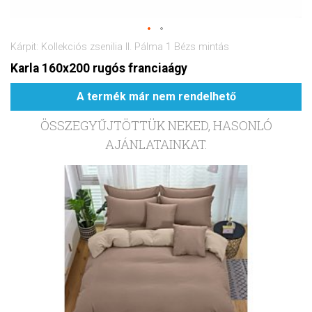
Kárpit: Kollekciós zsenilia II. Pálma 1 Bézs mintás
Karla 160x200 rugós franciaágy
A termék már nem rendelhető
ÖSSZEGYŰJTÖTTÜK NEKED, HASONLÓ
AJÁNLATAINKAT.