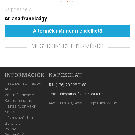
Kárpit színe: A.
Ariana franciaágy
A termék már nem rendelhető
MEGTEKINTETT TERMÉKEK
INFORMÁCIÓK
KAPCSOLAT
Hasznos információk
Tel.: (+36) 70 328 0188
ÁSZF
Email: info@megfizethetobutor.hu
Vásárlás menete
Rólunk mondták
4450 Tiszalök, Kossuth Lajos utca 33-35.
Fizetési tudnivalók
Kapcsolat
Házhozszállítás
Garancia
Rólunk
Reklamáció