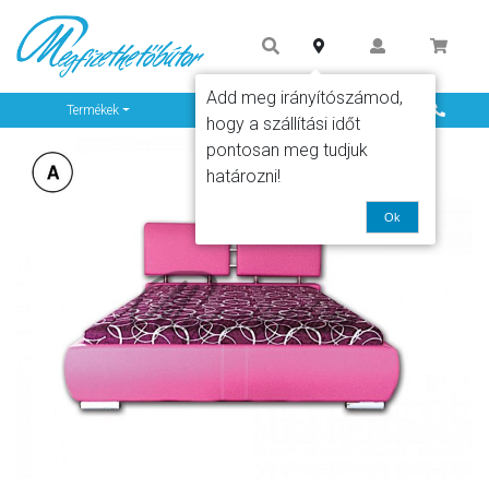
Add meg irányítószámod,
Info
Termékek
hogy a szállítási időt
pontosan meg tudjuk
határozni!
Ok