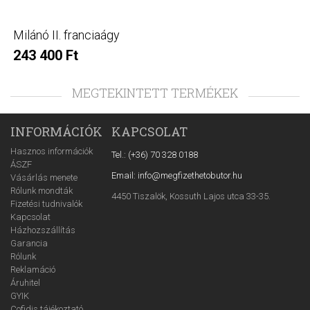
Milánó II. franciaágy
243 400 Ft
MEGTEKINTETT TERMÉKEK
INFORMÁCIÓK
KAPCSOLAT
Hasznos információk
Tel.: (+36) 70 328 0188
ÁSZF
Email: info@megfizethetobutor.hu
Vásárlás menete
Rólunk mondták
4450 Tiszalök, Kossuth Lajos utca 33-35.
Fizetési tudnivalók
Kapcsolat
Házhozszállítás
Garancia
Rólunk
Reklamáció
Áruhitel
GYIK
Cofidis tájékoztató