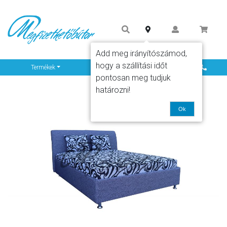
Add meg irányítószámod,
hogy a szállítási időt
Info
Termékek
pontosan meg tudjuk
határozni!
Ok