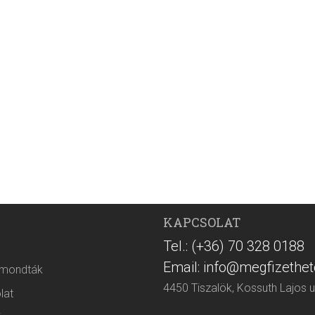
KAPCSOLAT
Tel.: (+36) 70 328 0188
Email: info@megfizethet
 mondták
4450 Tiszalök, Kossuth Lajos u
lat