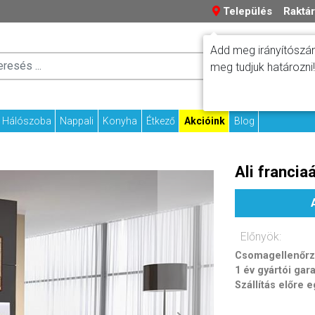
Település
Raktár
Add meg irányítószám
Száll
meg tudjuk határozni!
Fizetési tudniv
Kapcs
Hálószoba
Nappali
Konyha
Étkező
Akcióink
Blog
Ali francia
Előnyök:
Csomagellenőrzé
1 év gyártói gar
Szállítás előre 