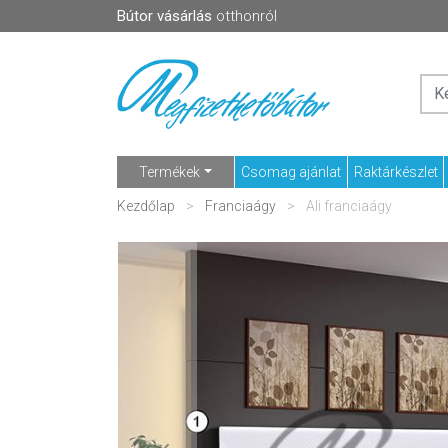
Bútor vásárlás
otthonról
Termékek
Csomag ajánlat
Raktárkészlet
Kezdőlap
Franciaágy
Ali franciaágy