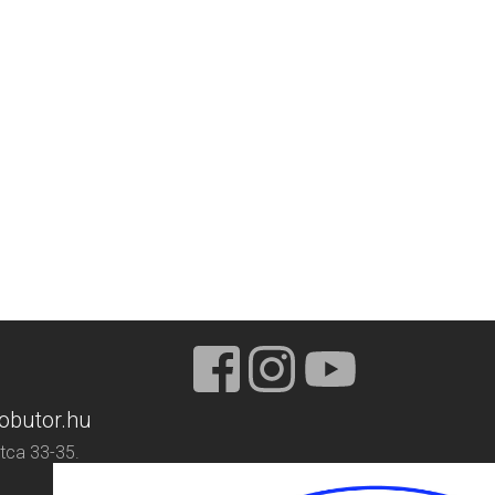
obutor.hu
tca 33-35.