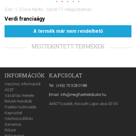
Szín: 1. (Cora fekete - Spirál 11 világosbarna)
Verdi franciaágy
A termék már nem rendelhető
MEGTEKINTETT TERMÉKEK
INFORMÁCIÓK
KAPCSOLAT
Hasznos információk
Tel.: (+36) 70 328 0188
ÁSZF
Email: info@megfizethetobutor.hu
Vásárlás menete
Rólunk mondták
4450 Tiszalök, Kossuth Lajos utca 33-35.
Fizetési tudnivalók
Kapcsolat
Házhozszállítás
Garancia
Rólunk
Reklamáció