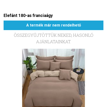
Elefánt 180-as franciaágy
A termék már nem rendelhető
ÖSSZEGYŰJTÖTTÜK NEKED, HASONLÓ
AJÁNLATAINKAT.