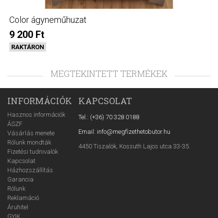
Color ágyneműhuzat
9 200 Ft
RAKTÁRON
MEGTEKINTETT TERMÉKEK
INFORMÁCIÓK
KAPCSOLAT
Hasznos információk
Tel.: (+36) 70 328 0188
ÁSZF
Email: info@megfizethetobutor.hu
Vásárlás menete
Rólunk mondták
4450 Tiszalök, Kossuth Lajos utca 33-35.
Fizetési tudnivalók
Kapcsolat
Házhozszállítás
Garancia
Rólunk
Reklamáció
Áruhitel
GYIK