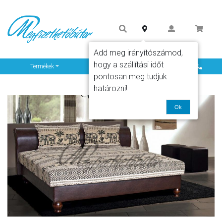
Add meg irányítószámod,
hogy a szállítási időt
Info
Termékek
pontosan meg tudjuk
határozni!
Ok