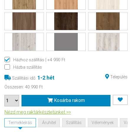
Házhoz szállítás
| +4 990 Ft
Házba szállítás
Település
1-2 hét
Szállítási idő
:
Összesen
:
40 990 Ft
Kosárba rakom
Nézd meg raktárkészletünket >>
Termékleírás
Áruhitel
Szállítás
Vélemények
Vásá