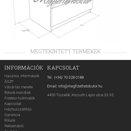
MEGTEKINTETT TERMÉKEK
INFORMÁCIÓK
KAPCSOLAT
Hasznos információk
Tel.: (+36) 70 328 0188
ÁSZF
Email: info@megfizethetobutor.hu
Vásárlás menete
Rólunk mondták
4450 Tiszalök, Kossuth Lajos utca 33-35.
Fizetési tudnivalók
Kapcsolat
Házhozszállítás
Garancia
Rólunk
Reklamáció