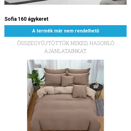
Sofia 160 ágykeret
A termék már nem rendelhető
ÖSSZEGYŰJTÖTTÜK NEKED, HASONLÓ
AJÁNLATAINKAT.