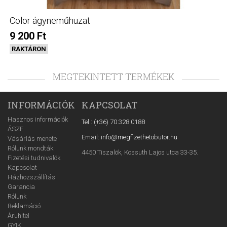
Color ágyneműhuzat
9 200 Ft
RAKTÁRON
MEGTEKINTETT TERMÉKEK
INFORMÁCIÓK
KAPCSOLAT
Hasznos információk
Tel.: (+36) 70 328 0188
ÁSZF
Email: info@megfizethetobutor.hu
Vásárlás menete
Rólunk mondták
4450 Tiszalök, Kossuth Lajos utca 33-35.
Fizetési tudnivalók
Kapcsolat
Házhozszállítás
Garancia
Rólunk
Reklamáció
Áruhitel
GYIK