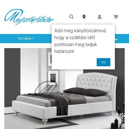
Add meg irányítószámod,
hogy a szállítási időt
Info
Termékek
pontosan meg tudjuk
határozni!
Ok