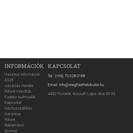
INFORMÁCIÓK
KAPCSOLAT
Hasznos információk
Tel.: (+36) 70 328 0188
ÁSZF
Email: info@megfizethetobutor.hu
Vásárlás menete
Rólunk mondták
4450 Tiszalök, Kossuth Lajos utca 33-35.
Fizetési tudnivalók
Kapcsolat
Házhozszállítás
Garancia
Rólunk
Reklamáció
Áruhitel