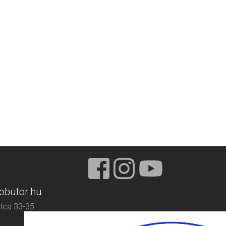
obutor.hu
tca 33-35.