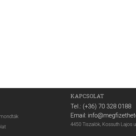
KAPCSOLAT
Tel.: (+36) 70 328 0188
Email: info@megfizethet
 mondták
4450 Tiszalök, Kossuth Lajos u
lat